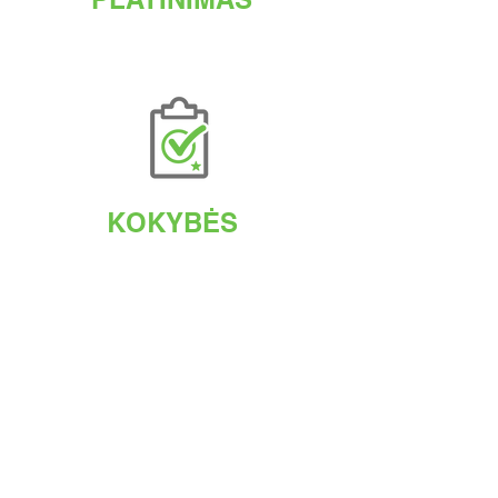
KOKYBĖS
UŽTIKRINIMAS
AGETIS SUPPLEMENTS
LITHUANIA
The Science of Wellbeing