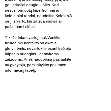
gali prireikti daugiau laiko. Kad
nesusiformuotų hipertrofiniai ar
keloidiniai randai, naudokite Kelotan®
gelį iš karto, kai žaizda sugyja ar
pašalinami siūlai.
Tik išoriniam vartojimui. Venkite
tiesioginio kontakto su akimis,
gleivinėmis, nevartokite esant trečiojo
laipsnio nudegimui ar atviroms
žaizdoms. Prieš naudojimą pasitarkite
su gydytoju, perskaitykite pakuotės
informacinį lapelį.
AGETIS SUPPLEMENTS