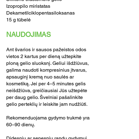
Izopropilo miristatas
Dekametilciklopentasiloksanas
15 g tūbelė
NAUDOJIMAS
Ant švarios ir sausos pažeistos odos
vietos 2 kartus per dieną užtepkite
ploną gelio sluoksnį. Geliui išdžiūvus,
galima naudoti kompresinius įtvarus,
apsauginį kremą nuo saulės ar
kosmetiką. Jei per 4–5 minutes gelis
neišdžiūva, greičiausiai Jūs užtepėte
per daug gelio. Švelniai pašalinkite
gelio perteklių ir leiskite jam nudžiūti.
Rekomenduojama gydymo trukmė yra
60–90 dienų.
Didesnių ar senesnių randų gydymui