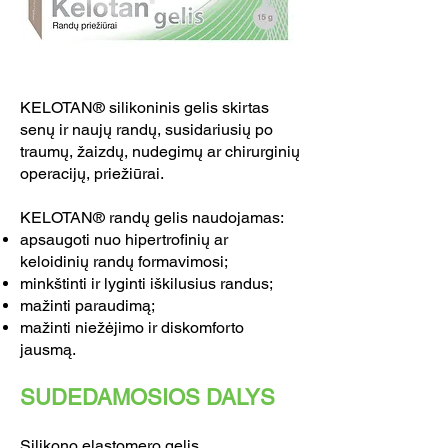
KELOTAN® silikoninis gelis skirtas
senų ir naujų randų, susidariusių po
traumų, žaizdų, nudegimų ar chirurginių
operacijų, priežiūrai.
KELOTAN® randų gelis naudojamas:
apsaugoti nuo hipertrofinių ar
keloidinių randų formavimosi;
minkštinti ir lyginti iškilusius randus;
mažinti paraudimą;
mažinti niežėjimo ir diskomforto
jausmą.
SUDEDAMOSIOS DALYS
Silikono elastomero gelis