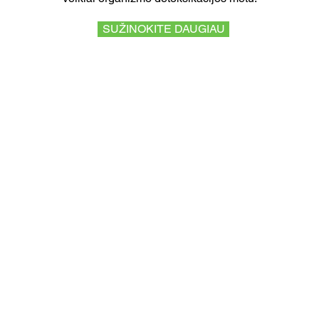
SUŽINOKITE DAUGIAU
S LITHUANIA
Sveikata
Globali svetainė
Produktų svetainės