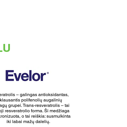
LU
ratrolis – galingas antioksidantas,
iklausantis polifenolių augalinių
gų grupei. Trans-resveratrolis – tai
oji resveratrolio forma. Ši medžiaga
ronizuota, o tai reiškia: susmulkinta
iki labai mažų dalelių.