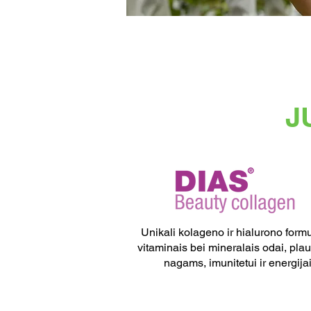
J
Unikali kolageno ir hialurono form
vitaminais bei mineralais odai, pla
nagams, imunitetui ir energijai