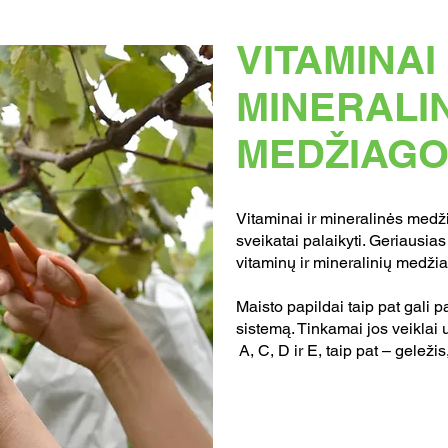
VITAMINAI 
MINERALI
MEDŽIAG
Vitaminai ir mineralinės medž
sveikatai palaikyti. Geriausia
vitaminų ir mineralinių medžia
Maisto papildai taip pat gali pa
sistemą. Tinkamai jos veiklai 
A, C, D ir E, taip pat – geleži