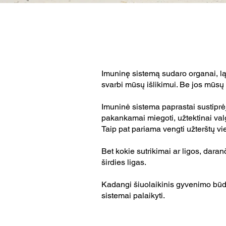
Imuninę sistemą sudaro organai, lą
svarbi mūsų išlikimui. Be jos mūsų 
Imuninė sistema paprastai sustiprėja
pakankamai miegoti, užtektinai valgy
Taip pat pariama vengti užterštų viet
Bet kokie sutrikimai ar ligos, dara
širdies ligas.
Kadangi šiuolaikinis gyvenimo būda
sistemai palaikyti.