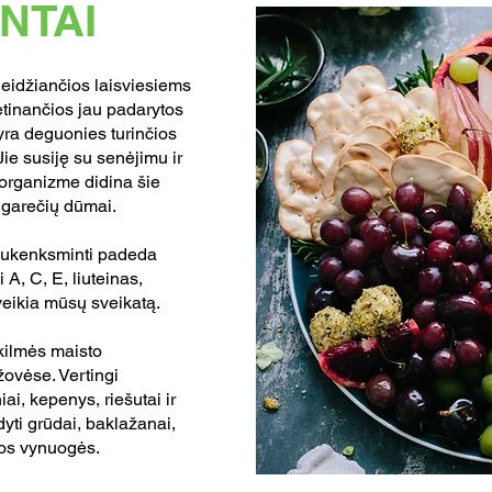
NTAI
leidžiančios laisviesiems
ėtinančios jau padarytos
 yra deguonies turinčios
ie susiję su senėjimu ir
 organizme didina šie
cigarečių dūmai.
nukenksminti padeda
 A, C, E, liuteinas,
veikia mūsų sveikatą.
kilmės maisto
žovėse. Vertingi
iai, kepenys, riešutai ir
ldyti grūdai, baklažanai,
sios vynuogės.