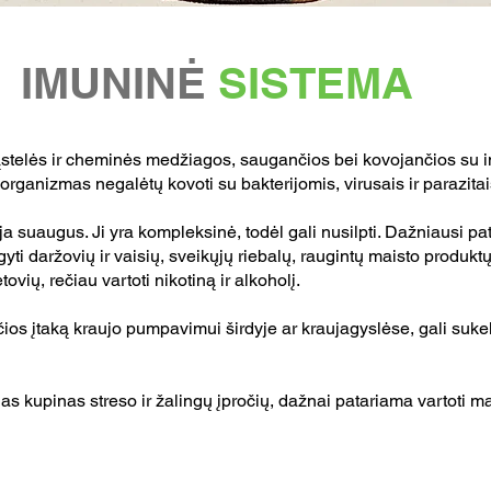
IMUNINĖ
SISTEMA
stelės ir cheminės medžiagos, saugančios bei kovojančios su in
organizmas negalėtų kovoti su bakterijomis, virusais ir parazitai
 suaugus. Ji yra kompleksinė, todėl gali nusilpti. Dažniausi pata
ti daržovių ir vaisių, sveikųjų riebalų, raugintų maisto produktų, 
ovių, rečiau vartoti nikotiną ir alkoholį.
nčios įtaką kraujo pumpavimui širdyje ar kraujagyslėse, gali sukel
s kupinas streso ir žalingų įpročių, dažnai patariama vartoti ma