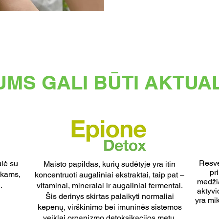
UMS GALI BŪTI AKTUA
Resve
ulė su
Maisto papildas, kurių sudėtyje yra itin
pr
ukams,
koncentruoti augaliniai ekstraktai, taip pat –
medžia
.
vitaminai, mineralai ir augaliniai fermentai.
aktyvi
Šis derinys skirtas palaikyti normaliai
yra mik
kepenų, virškinimo bei imuninės sistemos
veiklai organizmo detoksikacijos metu.