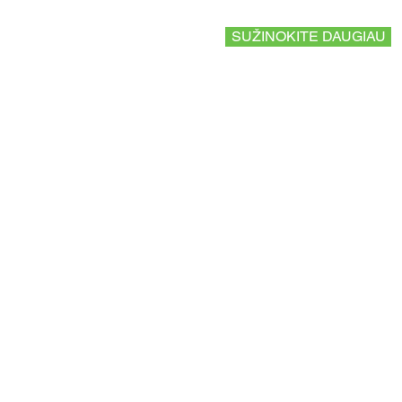
SUŽINOKITE DAUGIAU
AGETIS SUPPLEMENT
The Science of Wellbeing
Apie mus
Produktai