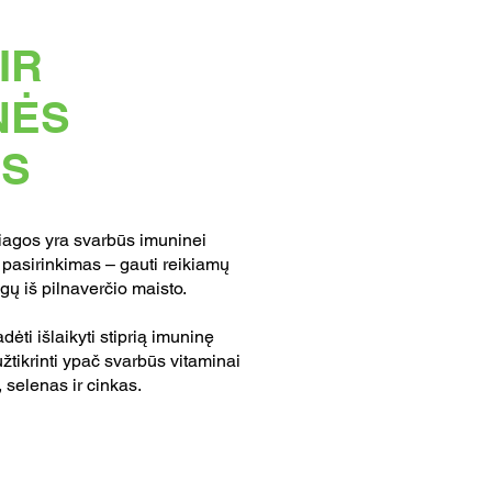
IR
NĖS
OS
iagos yra svarbūs imuninei
s pasirinkimas – gauti reikiamų
gų iš pilnaverčio maisto.
dėti išlaikyti stiprią imuninę
užtikrinti ypač svarbūs vitaminai
s, selenas ir cinkas.