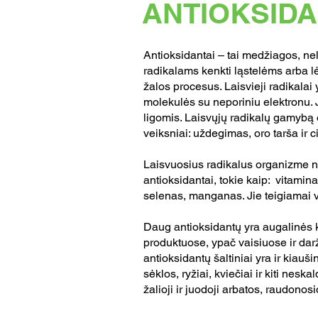
ANTIOKSIDA
Antioksidantai – tai medžiagos, ne
radikalams kenkti ląstelėms arba l
žalos procesus. Laisvieji radikalai
molekulės su neporiniu elektronu. J
ligomis. Laisvųjų radikalų gamybą
veiksniai: uždegimas, oro tarša ir 
Laisvuosius radikalus organizme 
antioksidantai, tokie kaip: vitaminai
selenas, manganas. Jie teigiamai 
Daug antioksidantų yra augalinės 
produktuose, ypač vaisiuose ir dar
antioksidantų šaltiniai yra ir kiaušin
sėklos, ryžiai, kviečiai ir kiti neska
žalioji ir juodoji arbatos, raudono