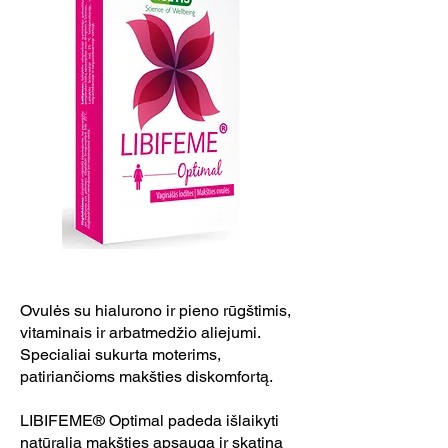
Ovulės su hialurono ir pieno rūgštimis,
vitaminais ir arbatmedžio aliejumi.
Specialiai sukurta moterims,
patiriančioms makšties diskomfortą.
LIBIFEME® Optimal padeda išlaikyti
natūralią makšties apsaugą ir skatina