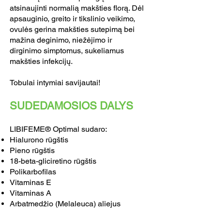
atsinaujinti normalią makšties florą. Dėl
apsauginio, greito ir tikslinio veikimo,
ovulės gerina makšties sutepimą bei
mažina deginimo, niežėjimo ir
dirginimo simptomus, sukeliamus
makšties infekcijų.
Tobulai intymiai savijautai!
SUDEDAMOSIOS DALYS
LIBIFEME® Optimal sudaro:
Hialurono rūgštis
Pieno rūgštis
18-beta-gliciretino rūgštis
Polikarbofilas
Vitaminas E
Vitaminas A
Arbatmedžio (Melaleuca) aliejus