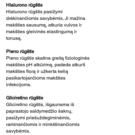
Hialurono rūgštis
Hialurono rūgštis pasižymi
drėkinančiomis savybėmis. Ji mažina
makšties sausumą, atkuria vulvos ir
makšties gleivinės elastingumą ir
tonusą.
Pieno rūgštis
Pieno rūgštis skatina greitą fiziologinės
makšties pH atkūrimą, padeda atkurti
makšties florą ir užkerta kelią
pasikartojančioms makšties
infekcijoms.
Gliciretino rūgštis
Gliciretino rūgštis, išgaunama iš
paprastojo saldymedžio šaknų,
pasižymi priešuždegiminėmis,
raminančiomis ir minkštinančiomis
savybėmis.