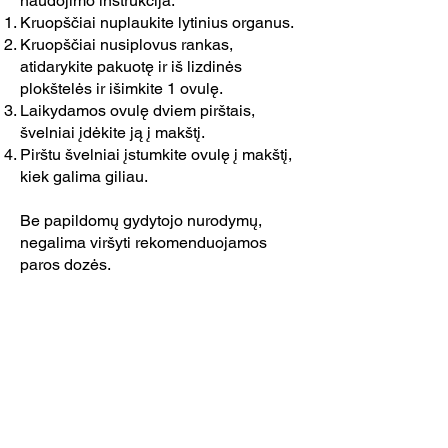
naudojimo instrukcija:
Kruopščiai nuplaukite lytinius organus.
Kruopščiai nusiplovus rankas,
atidarykite pakuotę ir iš lizdinės
plokštelės ir išimkite 1 ovulę.
Laikydamos ovulę dviem pirštais,
švelniai įdėkite ją į makštį.
Pirštu švelniai įstumkite ovulę į makštį,
kiek galima giliau.
Be papildomų gydytojo nurodymų,
negalima viršyti rekomenduojamos
paros dozės.
Nerekomenduojama naudoti
menstruacijų metu.
Nėštumo ir žindymo laikotarpiu
makšties ovules galima naudoti tik
paskyrus gydytojui.