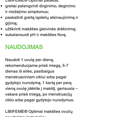
LIBIFEME® Optimal padeda:
greitai palengvinti dirginimo, deginimo
ir niežėjimo simptomus;
paskatinti greitą ląstelių atsinaujinimą ir
gijimą;
užtikrinti makšties gleivinės drėkinimą;
subalansuoti pH ir makšties florą.
NAUDOJIMAS
Naudoti 1 ovulę per dieną,
rekomenduojama prieš miegą, 5-7
dienas iš eilės, pasibaigus
menstruaciniam ciklui arba pagal
gydytojo nurodymą. 1 kartą per parą
vieną ovulę įdėkite į makštį, geriausia –
vakare prieš miegą, po menstruacijų
ciklo arba pagal gydytojo nurodymus.
LIBIFEME® Optimal makšties ovulių