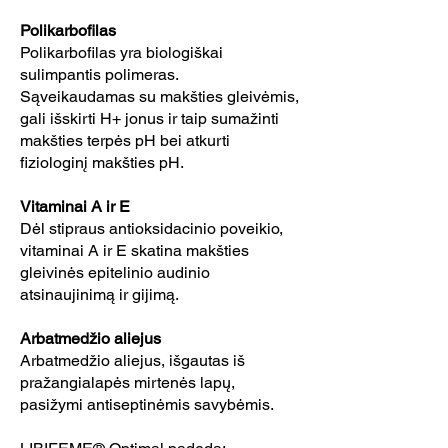
Polikarbofilas
Polikarbofilas yra biologiškai
sulimpantis polimeras.
Sąveikaudamas su makšties gleivėmis,
gali išskirti H+ jonus ir taip sumažinti
makšties terpės pH bei atkurti
fiziologinį makšties pH.
Vitaminai A ir E
Dėl stipraus antioksidacinio poveikio,
vitaminai A ir E skatina makšties
gleivinės epitelinio audinio
atsinaujinimą ir gijimą.
Arbatmedžio aliejus
Arbatmedžio aliejus, išgautas iš
pražangialapės mirtenės lapų,
pasižymi antiseptinėmis savybėmis.